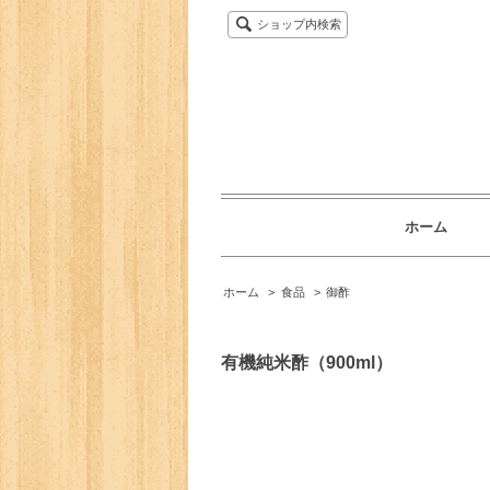
ショップ内検索
ホーム
ホーム
>
食品
>
御酢
有機純米酢（900ml）