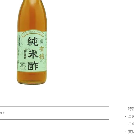
特
out
こ
こ
買